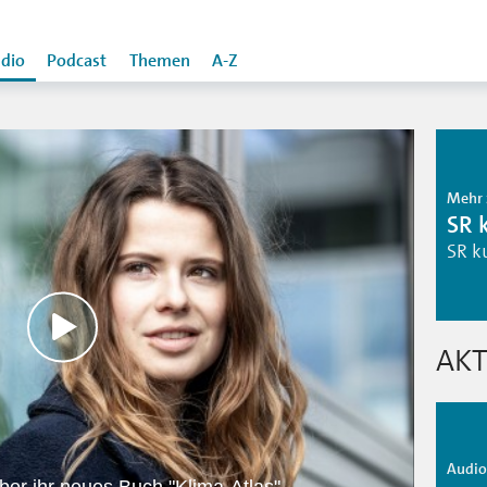
dio
Podcast
Themen
A-Z
Mehr 
SR 
SR k
AKT
Audio 