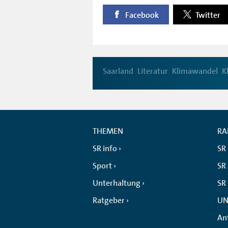
Facebook
Twitter
Saarland
Literatur
Klimawandel
K
THEMEN
RA
SR info
SR
Sport
SR 
Unterhaltung
SR
Ratgeber
UN
An