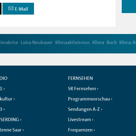
E-Mail
limakrise
Luisa Neubauer
Klimaaktivismus
Klima
Buch
Klima-A
DIO
FERNSEHEN
 1
SR Fernsehen
kultur
Programmvorschau
 3
Sendungen A-Z
SERDING
Livestream
tenne Saar
Frequenzen