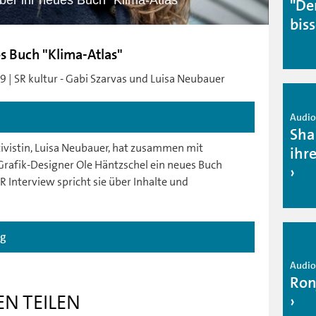
er ihr neues Buch "Klima-Atlas"
"De
bis
s Buch "Klima-Atlas"
9 | SR kultur - Gabi Szarvas und Luisa Neubauer
Audio 
Sha
vistin, Luisa Neubauer, hat zusammen mit
ihr
Grafik-Designer Ole Häntzschel ein neues Buch
R Interview spricht sie über Inhalte und
ag
Audio 
Ron
EN TEILEN