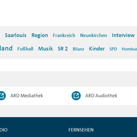
Saarlouis
Region
Interview
Frankreich
Neunkirchen
land
Musik
SR 2
Kinder
Fußball
Bilanz
SPD
Hombu
ARD Mediathek
ARD Audiothek
DIO
FERNSEHEN