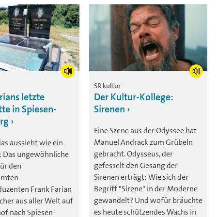
SR kultur
rians letzte
Der Kultur-Kollege:
te in Spiesen-
Sirenen
erg
Eine Szene aus der Odyssee hat
Manuel Andrack zum Grübeln
das aussieht wie ein
gebracht. Odysseus, der
: Das ungewöhnliche
gefesselt den Gesang der
ür den
Sirenen erträgt: Wie sich der
hmten
Begriff "Sirene" in der Moderne
uzenten Frank Farian
gewandelt? Und wofür bräuchte
cher aus aller Welt auf
es heute schützendes Wachs in
hof nach Spiesen-