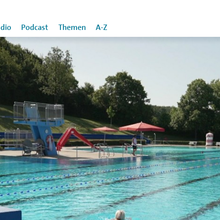
dio
Podcast
Themen
A-Z