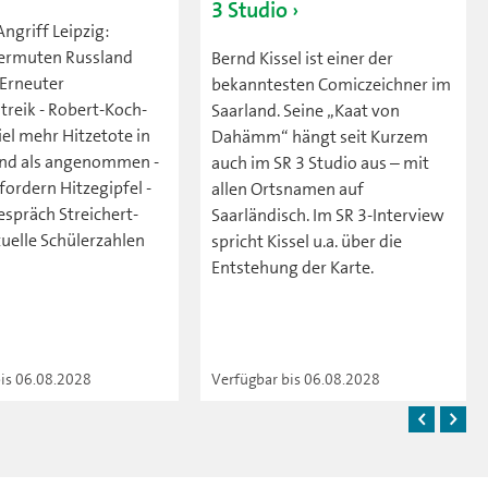
3 Studio
ngriff Leipzig:
 vermuten Russland
Bernd Kissel ist einer der
 Erneuter
bekanntesten Comiczeichner im
treik - Robert-Koch-
Saarland. Seine „Kaat von
Viel mehr Hitzetote in
Dahämm“ hängt seit Kurzem
nd als angenommen -
auch im SR 3 Studio aus – mit
ordern Hitzegipfel -
allen Ortsnamen auf
präch Streichert-
Saarländisch. Im SR 3-Interview
tuelle Schülerzahlen
spricht Kissel u.a. über die
Entstehung der Karte.
bis 06.08.2028
Verfügbar bis 06.08.2028