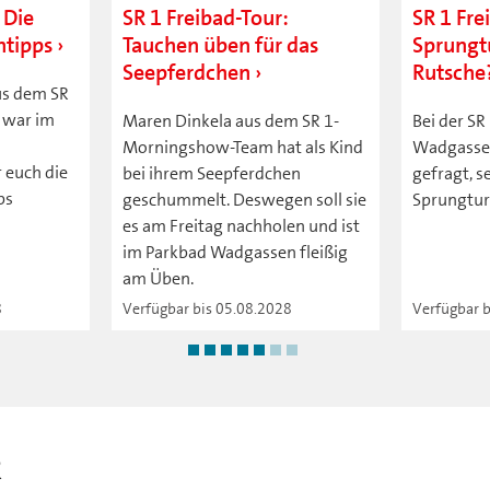
 Die
SR 1 Freibad-Tour:
SR 1 Fre
htipps
Tauchen üben für das
Sprungt
Seepferdchen
Rutsche
us dem SR
 war im
Maren Dinkela aus dem SR 1-
Bei der SR
n
Morningshow-Team hat als Kind
Wadgassen
 euch die
bei ihrem Seepferdchen
gefragt, s
ps
geschummelt. Deswegen soll sie
Sprungtur
es am Freitag nachholen und ist
im Parkbad Wadgassen fleißig
am Üben.
8
Verfügbar bis 05.08.2028
Verfügbar 
R