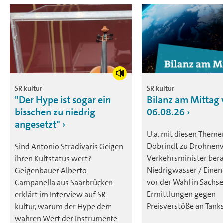
SR kultur
SR kultur
"Der Hype ist sogar ein
Bilanz am Mittag
bisschen zu niedrig
06.08.26
angesetzt"
U.a. mit diesen Theme
Dobrindt zu Drohnenvo
Sind Antonio Stradivaris Geigen
Verkehrsminister ber
ihren Kultstatus wert?
Niedrigwasser / Eine
Geigenbauer Alberto
vor der Wahl in Sachs
Campanella aus Saarbrücken
Ermittlungen gegen
erklärt im Interview auf SR
Preisverstöße an Tanks
kultur, warum der Hype dem
wahren Wert der Instrumente