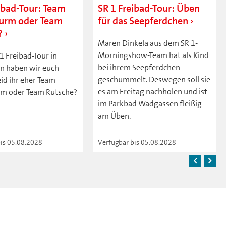
ibad-Tour: Team
SR 1 Freibad-Tour: Üben
urm oder Team
für das Seepferdchen
?
Maren Dinkela aus dem SR 1-
Morningshow-Team hat als Kind
 1 Freibad-Tour in
bei ihrem Seepferdchen
 haben wir euch
geschummelt. Deswegen soll sie
eid ihr eher Team
es am Freitag nachholen und ist
m oder Team Rutsche?
im Parkbad Wadgassen fleißig
am Üben.
bis 05.08.2028
Verfügbar bis 05.08.2028