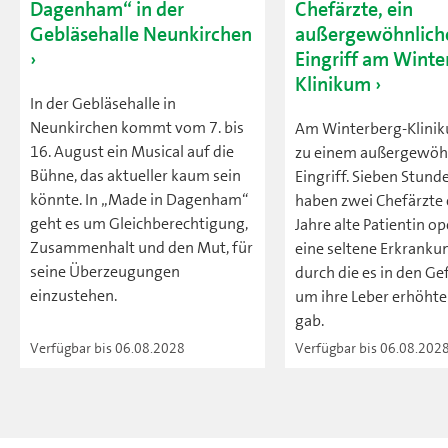
Dagenham“ in der
Chefärzte, ein
Gebläsehalle Neunkirchen
außergewöhnlich
Eingriff am Winte
Klinikum
In der Gebläsehalle in
Neunkirchen kommt vom 7. bis
Am Winterberg-Klini
16. August ein Musical auf die
zu einem außergewöh
Bühne, das aktueller kaum sein
Eingriff. Sieben Stund
könnte. In „Made in Dagenham“
haben zwei Chefärzte 
geht es um Gleichberechtigung,
Jahre alte Patientin ope
Zusammenhalt und den Mut, für
eine seltene Erkrankun
seine Überzeugungen
durch die es in den G
einzustehen.
um ihre Leber erhöht
gab.
Verfügbar bis 06.08.2028
Verfügbar bis 06.08.202