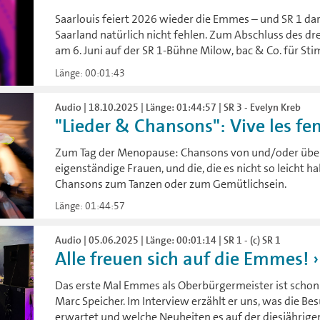
Saarlouis feiert 2026 wieder die Emmes – und SR 1 da
Saarland natürlich nicht fehlen. Zum Abschluss des d
am 6. Juni auf der SR 1-Bühne Milow, bac & Co. für S
Länge: 00:01:43
Audio | 18.10.2025 | Länge: 01:44:57 | SR 3 - Evelyn Kreb
"Lieder & Chansons": Vive les f
Zum Tag der Menopause: Chansons von und/oder über 
eigenständige Frauen, und die, die es nicht so leicht h
Chansons zum Tanzen oder zum Gemütlichsein.
Länge: 01:44:57
Audio | 05.06.2025 | Länge: 00:01:14 | SR 1 - (c) SR 1
Alle freuen sich auf die Emmes!
Das erste Mal Emmes als Oberbürgermeister ist schon
Marc Speicher. Im Interview erzählt er uns, was die B
erwartet und welche Neuheiten es auf der diesjährig