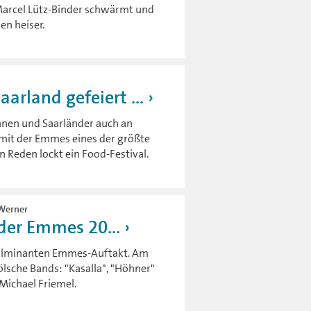
Marcel Lütz-Binder schwärmt und
en heiser.
rland gefeiert ...
innen und Saarländer auch an
 mit der Emmes eines der größte
in Reden lockt ein Food-Festival.
 Werner
 der Emmes 20...
n fulminanten Emmes-Auftakt. Am
kölsche Bands: "Kasalla", "Höhner"
Michael Friemel.