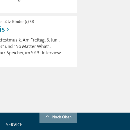
l Lütz-Binder (c) SR
is
festmusik. Am Freitag, 6. Juni,
ess" und "No Matter What".
c Speicher, im SR 3- Interview.
Nach Oben
SERVICE