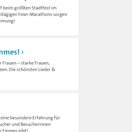
rf beim größten Stadtfest im
reitägigen Feier-Marathons sorgen
timmung!
emmes!
Frauen – starke Frauen,
aben. Die schönsten Lieder &
 eine besondere Erfahrung für
esucher und Besucherinnen
en Emmes gibt!