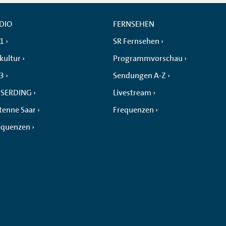
DIO
FERNSEHEN
 1
SR Fernsehen
kultur
Programmvorschau
 3
Sendungen A-Z
SERDING
Livestream
tenne Saar
Frequenzen
equenzen