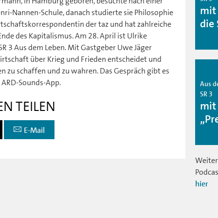
rrmann, in Hamburg geboren, besuchte nach einer
mit
nri-Nannen-Schule, danach studierte sie Philosophie
die
rtschaftskorrespondentin der taz und hat zahlreiche
Ende des Kapitalismus. Am 28. April ist Ulrike
SR 3 Aus dem Leben. Mit Gastgeber Uwe Jäger
Wirtschaft über Krieg und Frieden entscheidet und
en zu schaffen und zu wahren. Das Gespräch gibt es
in ARD-Sounds-App.
Aus d
SR 3
EN TEILEN
mit
„Pr
E-Mail
Weiter
Podcas
hier