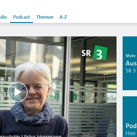
dio
Podcast
Themen
A-Z
Mehr 
Aus
SR 3
Pod
Hier