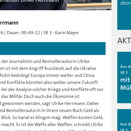
urnalistin Ulrike Herrmann
abon
Herrmann
6 | Dauer: 00:49:22 | SR 3 - Karin Mayer
AKT
t der Journalistin und Bestsellerautorin Ulrike
Aus d
n ist mit dem Angriff Russlands auf die Ukraine
SR 3
 Putin bedrängt Europa immer weiter und China
mit
und Konflikte könnten also weiter unsere Zukunft
Mül
bei der Analyse solcher Kriege und Konflikte oft vor
 das Militär. Doch auch die Ökonomie ist
d gewonnen werden, sagt Ulrike Herrmann. Daher
nd Bestsellerautorin in ihrem neuen Buch Geld als
Blick. So banal es klingen mag: Waffen kosten Geld,
Aus d
acht. Es ist die Waffe aller Waffen, schreibt Ulrike
SR 3