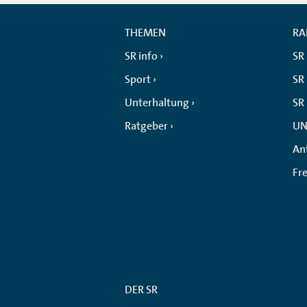
THEMEN
RA
SR info
SR
Sport
SR 
Unterhaltung
SR
Ratgeber
UN
An
Fr
DER SR