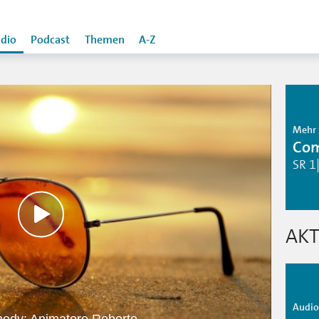
dio
Podcast
Themen
A-Z
Mehr 
Co
SR 1
AKT
Audio 