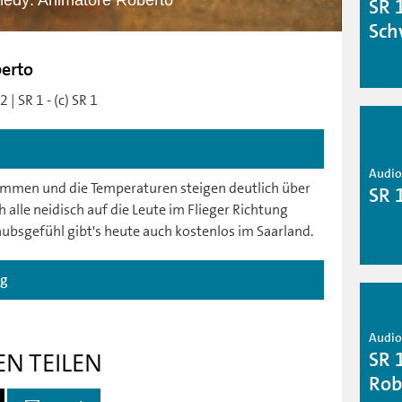
edy: Animatore Roberto
SR 
Sch
erto
| SR 1 - (c) SR 1
Audio 
mmen und die Temperaturen steigen deutlich über
SR 
alle neidisch auf die Leute im Flieger Richtung
aubsgefühl gibt's heute auch kostenlos im Saarland.
ag
Audio 
SR 
EN TEILEN
Rob