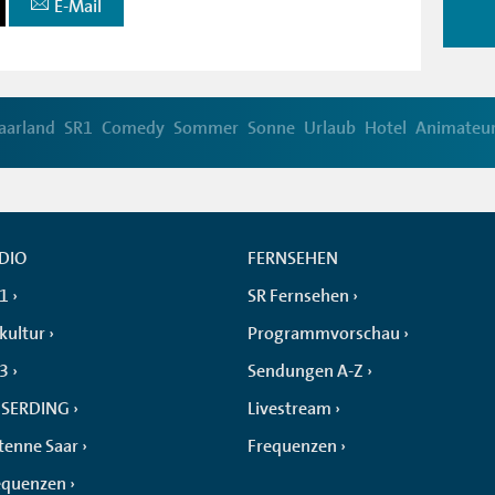
E-Mail
aarland
SR1
Comedy
Sommer
Sonne
Urlaub
Hotel
Animateu
DIO
FERNSEHEN
 1
SR Fernsehen
kultur
Programmvorschau
 3
Sendungen A-Z
SERDING
Livestream
tenne Saar
Frequenzen
equenzen