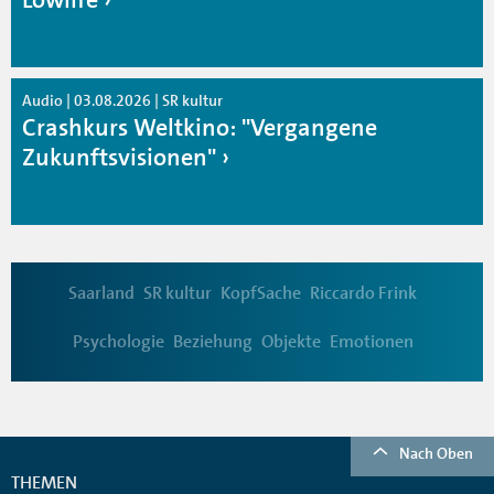
Audio | 03.08.2026 | SR kultur
Crashkurs Weltkino: "Vergangene
Zukunftsvisionen"
Saarland
SR kultur
KopfSache
Riccardo Frink
Psychologie
Beziehung
Objekte
Emotionen
Nach Oben
THEMEN