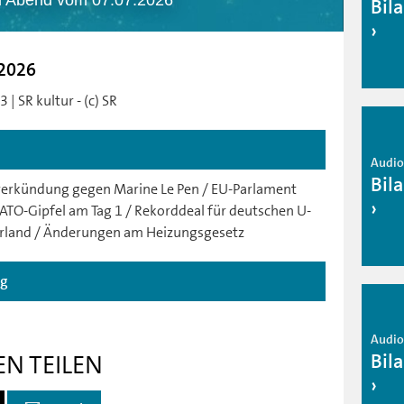
m Abend vom 07.07.2026
Bil
.2026
| SR kultur - (c) SR
Audio 
Bil
sverkündung gegen Marine Le Pen / EU-Parlament
ATO-Gipfel am Tag 1 / Rekorddeal für deutschen U-
rland / Änderungen am Heizungsgesetz
ag
Audio 
Bil
EN TEILEN