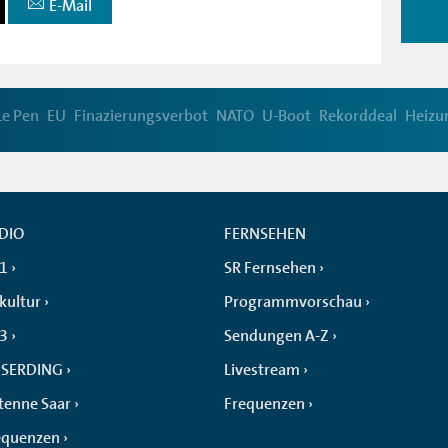
E-Mail
Le Pen
EU
Finazierungsverbot
NATO
U-Boot
Rekorddeal
Heizu
DIO
FERNSEHEN
 1
SR Fernsehen
kultur
Programmvorschau
 3
Sendungen A-Z
SERDING
Livestream
tenne Saar
Frequenzen
equenzen