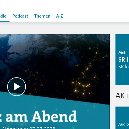
dio
Podcast
Themen
A-Z
Mehr 
SR 
SR k
AKT
Audio 