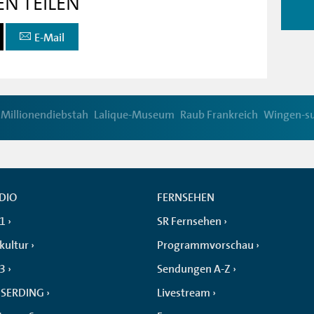
EN TEILEN
E-Mail
Millionendiebstah
Lalique-Museum
Raub Frankreich
Wingen-s
DIO
FERNSEHEN
 1
SR Fernsehen
kultur
Programmvorschau
 3
Sendungen A-Z
SERDING
Livestream