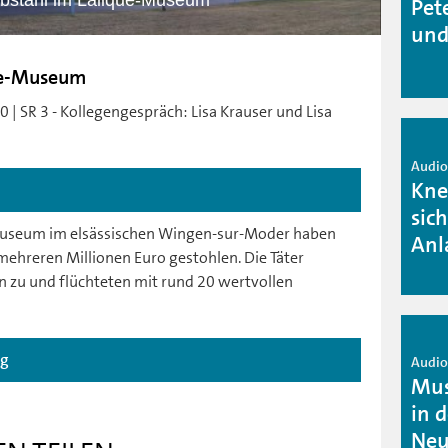
ebstahl im Lalique-Museum
Pet
und
que-Museum
 | SR 3 - Kollegengespräch: Lisa Krauser und Lisa
Audio 
Kne
sic
-Museum im elsässischen Wingen-sur-Moder haben
Anl
hreren Millionen Euro gestohlen. Die Täter
zu und flüchteten mit rund 20 wertvollen
ag
Audio 
Mus
in 
Neu