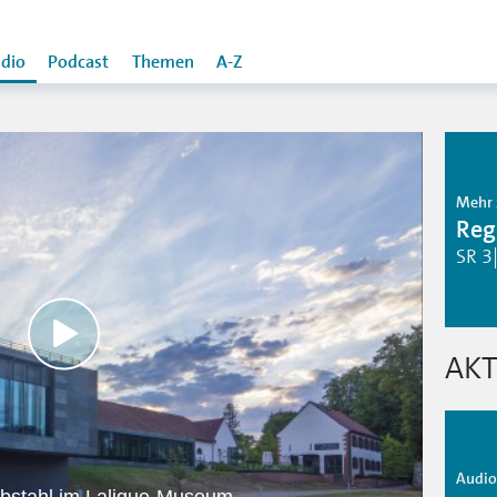
dio
Podcast
Themen
A-Z
Mehr 
Reg
SR 3
AKT
Audio 