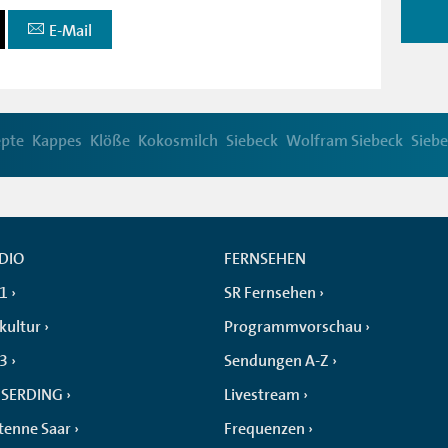
E-Mail
epte
Kappes
Klöße
Kokosmilch
Siebeck
Wolfram Siebeck
Siebe
DIO
FERNSEHEN
 1
SR Fernsehen
kultur
Programmvorschau
 3
Sendungen A-Z
SERDING
Livestream
tenne Saar
Frequenzen