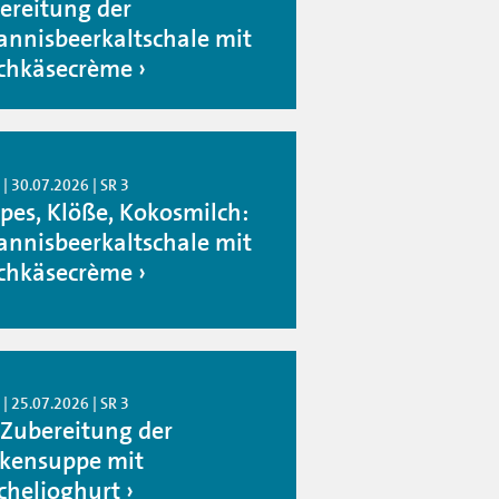
ereitung der
annisbeerkaltschale mit
schkäsecrème
| 30.07.2026 | SR 3
pes, Klöße, Kokosmilch:
annisbeerkaltschale mit
schkäsecrème
| 25.07.2026 | SR 3
 Zubereitung der
kensuppe mit
cheljoghurt