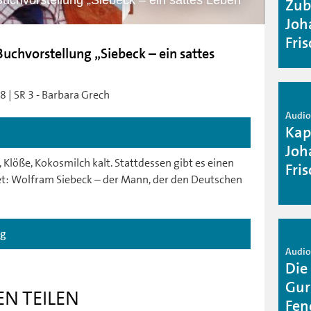
uchvorstellung „Siebeck – ein sattes Leben“
Zub
Joh
Fri
uchvorstellung „Siebeck – ein sattes
8 | SR 3 - Barbara Grech
Audio 
Kap
Joh
 Klöße, Kokosmilch kalt. Stattdessen gibt es einen
Fri
t: Wolfram Siebeck – der Mann, der den Deutschen
ag
Audio 
Die
Gur
EN TEILEN
Fen