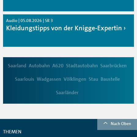
Audio | 05.08.2026 | SR 3
Kleidungstipps von der Knigge-Expertin
Saarland
Autobahn
A620
Stadtautobahn
Saarbrücken
Saarlouis
Wadgassen
Völklingen
Stau
Baustelle
Saarländer
Nach Oben
THEMEN