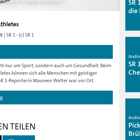
scheck: Healthy Athletes
SR 
die
thletes
| SR 1 - (c) SR 1
Audio 
SR 
icht nur um Sport, sondern auch um Gesundheit. Beim
Che
tes können sich alle Menschen mit geistiger
R 1-Reporterin Maureen Welter war vor Ort.
ag
Audio 
Pic
EN TEILEN
Brü