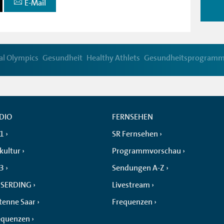
E-Mail
al Olympics
Gesundheit
Healthy Athlets
Gesundheitsprogram
DIO
FERNSEHEN
 1
SR Fernsehen
kultur
Programmvorschau
 3
Sendungen A-Z
SERDING
Livestream
tenne Saar
Frequenzen
equenzen