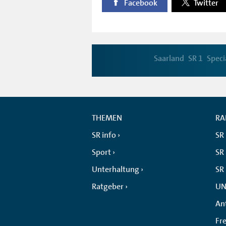
Facebook
Twitter
Saarland
SR 1
Speci
THEMEN
RA
SR info
SR
Sport
SR 
Unterhaltung
SR
Ratgeber
UN
An
Fr