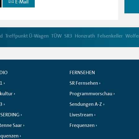
E-Mail
nd
Treffpunkt Ü-Wagen
TÜW
SR3
Honzrath
Felsenkeller
Wolfe
DIO
FERNSEHEN
 1
SR Fernsehen
kultur
Programmvorschau
 3
Sendungen A-Z
SERDING
Livestream
tenne Saar
Frequenzen
equenzen