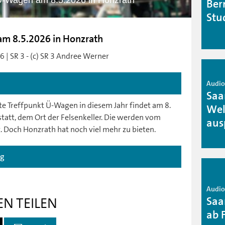
t Ü-Wagen am 8.5.2026 in Honzrath
Ber
Stu
 am 8.5.2026 in Honzrath
 | SR 3 - (c) SR 3 Andree Werner
Audio 
Saa
rste Treffpunkt Ü-Wagen in diesem Jahr findet am 8.
Wel
tatt, dem Ort der Felsenkeller. Die werden vom
aus
t. Doch Honzrath hat noch viel mehr zu bieten.
ag
Audio 
Saa
EN TEILEN
ab 