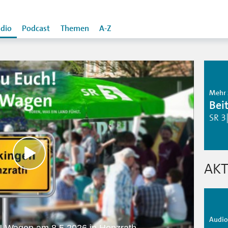
dio
Podcast
Themen
A-Z
Mehr 
Bei
SR 3
AKT
Audio 