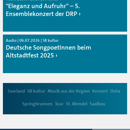
"Eleganz und Aufruhr" – 5.
Ensemblekonzert der DRP
Audio | 06.07.2026 | SR kultur
Deutsche SongpoetInnen beim
Altstadtfest 2025
Saarland
SR kultur
Musik aus der Region
Konzert
Dota
Springbrunnen
Tour
St. Wendel
Saalbau