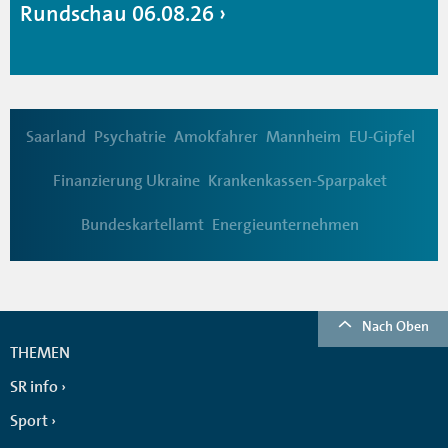
Rundschau 06.08.26
Saarland
Psychatrie
Amokfahrer
Mannheim
EU-Gipfel
Finanzierung Ukraine
Krankenkassen-Sparpaket
Bundeskartellamt
Energieunternehmen
Nach Oben
THEMEN
SR info
Sport