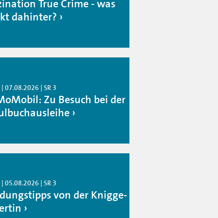
zination True Crime - was
ckt dahinter?
| 07.08.2026 | SR 3
oMobil: Zu Besuch bei der
ulbuchausleihe
| 05.08.2026 | SR 3
idungstipps von der Knigge-
ertin