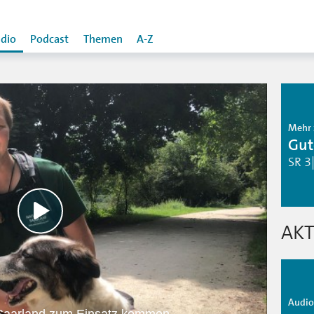
dio
Podcast
Themen
A-Z
Mehr 
Gut
SR 3
AKT
Audio 