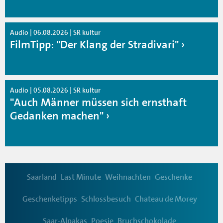
Audio | 06.08.2026 | SR kultur
FilmTipp: "Der Klang der Stradivari"
Audio | 05.08.2026 | SR kultur
"Auch Männer müssen sich ernsthaft
Gedanken machen"
Saarland
Last Minute
Weihnachten
Geschenke
Geschenketipps
Schlossbesuch
Chateau de Morey
Saar-Alpakas
Poesie
Bruchschokolade